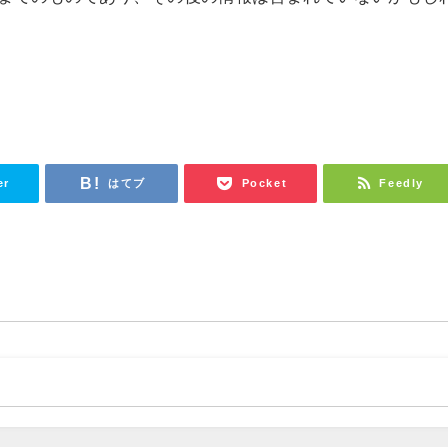
er
はてブ
Pocket
Feedly