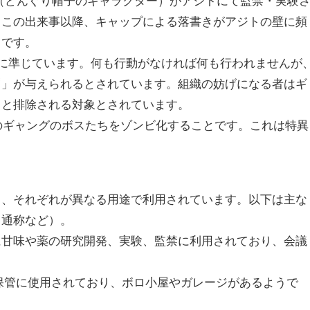
ャップ（どんぐり帽子のキャラクター）がアジトにて監禁・実験
。この出来事以降、キャップによる落書きがアジトの壁に頻
うです。
えに準じています。何も行動がなければ何も行われませんが
罰」が与えられるとされています。組織の妨げになる者はギ
うと排除される対象とされています。
他のギャングのボスたちをゾンビ化することです。これは特異
り、それぞれが異なる用途で利用されています。以下は主な
、通称など）。
ラボ。主に甘味や薬の研究開発、実験、監禁に利用されており、会議
精製や保管に使用されており、ボロ小屋やガレージがあるようで