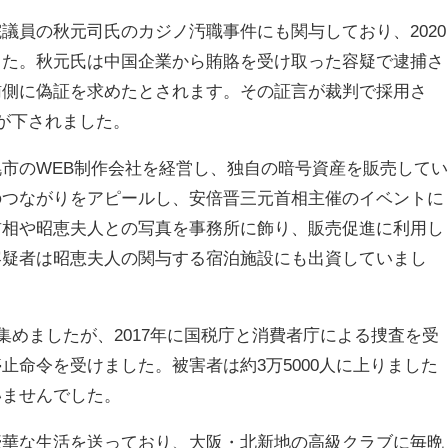
議員の秋元司氏のカジノ汚職事件にも関与しており、2020
した。秋元氏は中国企業から賄賂を受け取った容疑で逮捕さ
賄側に偽証を求めたとされます。その証言が裁判で採用さ
が下されました。
市のWEB制作会社を経営し、独自の暗号資産を販売して
のつながりをアピールし、安倍晋三元首相主催のイベントに
首相や昭恵夫人との写真を事務所に飾り、販売促進に利用し
容疑者は昭恵夫人の関与する宿泊施設にも出資していまし
集めましたが、2017年に国税庁と消費者庁による捜査を受
止命令を受けました。被害者は約3万5000人に上りました
いませんでした。
豪華な生活を送っており、大阪・北新地の高級クラブに毎晩