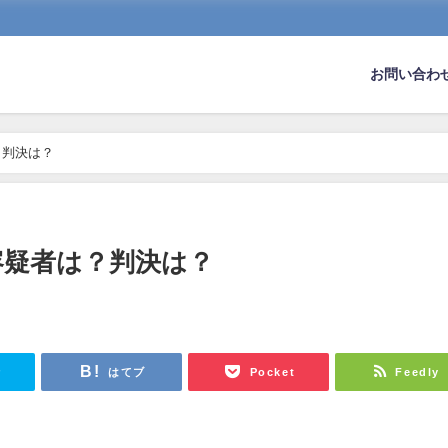
お問い合わ
？判決は？
容疑者は？判決は？
r
はてブ
Pocket
Feedly