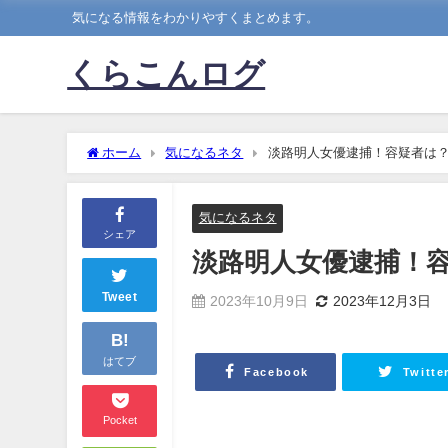
気になる情報をわかりやすくまとめます。
くらこんログ
ホーム
気になるネタ
淡路明人女優逮捕！容疑者は
気になるネタ
シェア
淡路明人女優逮捕！
Tweet
2023年10月9日
2023年12月3日
B!
はてブ
Facebook
Twitte
Pocket