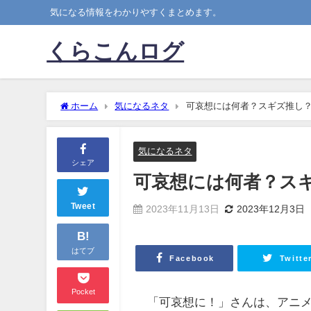
気になる情報をわかりやすくまとめます。
くらこんログ
ホーム
気になるネタ
可哀想には何者？スギズ推し
気になるネタ
シェア
可哀想には何者？ス
Tweet
2023年11月13日
2023年12月3日
B!
はてブ
Facebook
Twitte
Pocket
「可哀想に！」さんは、アニ