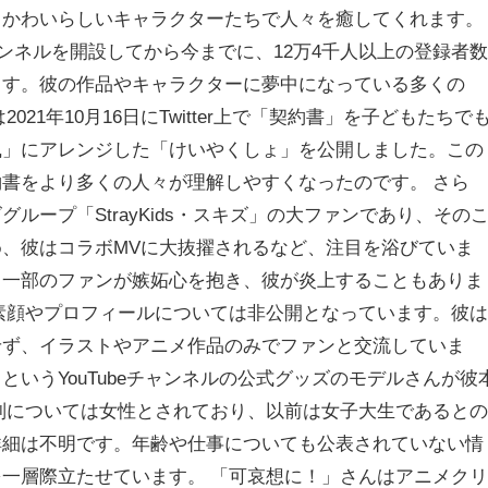
とかわいらしいキャラクターたちで人々を癒してくれます。
ャンネルを開設してから今までに、12万4千人以上の登録者
ます。彼の作品やキャラクターに夢中になっている多くの
021年10月16日にTwitter上で「契約書」を子どもたちで
風」にアレンジした「けいやくしょ」を公開しました。この
書をより多くの人々が理解しやすくなったのです。 さら
ループ「StrayKids・スキズ」の大ファンであり、その
、彼はコラボMVに大抜擢されるなど、注目を浴びていま
て一部のファンが嫉妬心を抱き、彼が炎上することもありま
素顔やプロフィールについては非公開となっています。彼
せず、イラストやアニメ作品のみでファンと交流していま
というYouTubeチャンネルの公式グッズのモデルさんが彼
別については女性とされており、以前は女子大生であると
詳細は不明です。年齢や仕事についても公表されていない情
一層際立たせています。 「可哀想に！」さんはアニメク