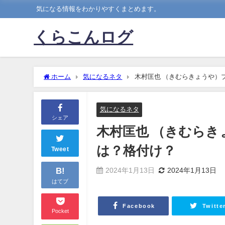
気になる情報をわかりやすくまとめます。
くらこんログ
ホーム
気になるネタ
木村匡也 （きむらきょうや）
気になるネタ
シェア
木村匡也 （きむら
は？格付け？
Tweet
B!
2024年1月13日
2024年1月13日
はてブ
Facebook
Twitte
Pocket