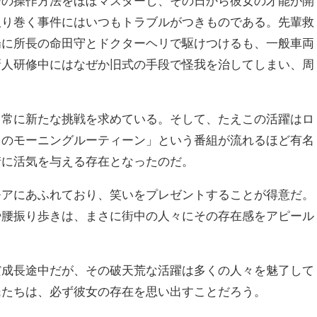
ーの操作方法をほぼマスターし、その日から彼女の才能が開
取り巻く事件にはいつもトラブルがつきものである。先輩救
場に所長の命田守とドクターヘリで駆けつけるも、一般車両
新人研修中にはなぜか旧式の手段で怪我を治してしまい、周
、常に新たな挑戦を求めている。そして、たえこの活躍はロ
このモーニングルーティーン」という番組が流れるほど有名
街に活気を与える存在となったのだ。
モアにあふれており、笑いをプレゼントすることが得意だ。
や腰振り歩きは、まさに街中の人々にその存在感をアピール
だ成長途中だが、その破天荒な活躍は多くの人々を魅了して
民たちは、必ず彼女の存在を思い出すことだろう。